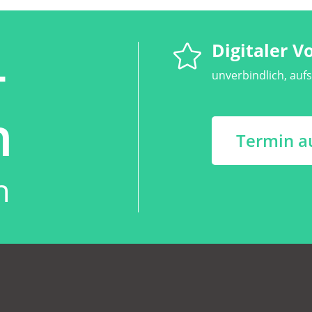
-
Digitaler V

unverbindlich, aufs
n
Termin a
n