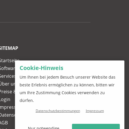
SITEMAP
Startseite
Cookie-Hinweis
Software
Services
Um Ihnen bei jedem Besuch unserer Website das
Über uns
beste Erlebnis ermöglichen zu können, bitten wir
Preise & Demo-Termin
um Ihre Zustimmung Cookies verwenden zu
Login
dürfen.
Impressum
Datenschutzbestimmungen
Impressum
Datenschutz
AGB
Nur notwendige